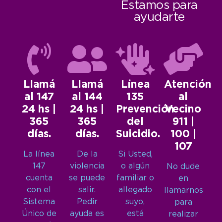
Estamos para
ayudarte
Llamá
Llamá
Línea
Atención
al 147
al 144
135
al
24 hs |
24 hs |
Prevención
Vecino
365
365
del
911 |
días.
días.
Suicidio.
100 |
107
La línea
De la
Si Usted,
147
violencia
o algún
No dude
cuenta
se puede
familiar o
en
con el
salir.
allegado
llamarnos
Sistema
Pedir
suyo,
para
Único de
ayuda es
está
realizar