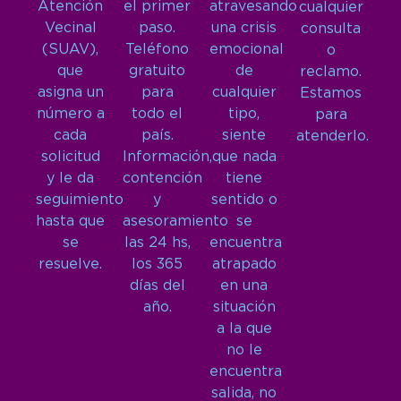
Atención
el primer
atravesando
cualquier
Vecinal
paso.
una crisis
consulta
(SUAV),
Teléfono
emocional
o
que
gratuito
de
reclamo.
asigna un
para
cualquier
Estamos
número a
todo el
tipo,
para
cada
país.
siente
atenderlo.
solicitud
Información,
que nada
y le da
contención
tiene
seguimiento
y
sentido o
hasta que
asesoramiento
se
se
las 24 hs,
encuentra
resuelve.
los 365
atrapado
días del
en una
año.
situación
a la que
no le
encuentra
salida, no