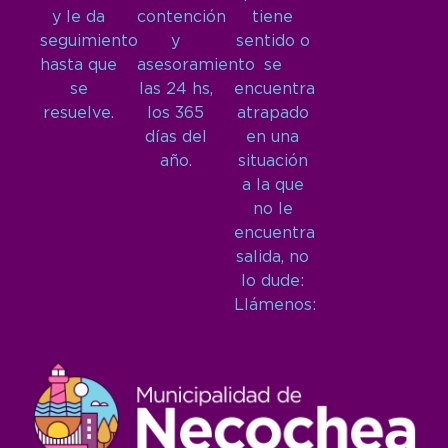
y le da
contención
tiene
seguimiento
y
sentido o
hasta que
asesoramiento
se
se
las 24 hs,
encuentra
resuelve.
los 365
atrapado
días del
en una
año.
situación
a la que
no le
encuentra
salida, no
lo dude:
Llámenos: