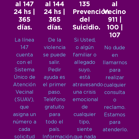
al 147
al 144
135
al
24 hs |
24 hs |
Prevención
Vecino
365
365
del
911 |
días.
días.
Suicidio.
100 |
107
La línea
De la
Si Usted,
147
violencia
o algún
No dude
cuenta
se puede
familiar o
en
con el
salir.
allegado
llamarnos
Sistema
Pedir
suyo,
para
Único de
ayuda es
está
realizar
Atención
el primer
atravesando
cualquier
Vecinal
paso.
una crisis
consulta
(SUAV),
Teléfono
emocional
o
que
gratuito
de
reclamo.
asigna un
para
cualquier
Estamos
número a
todo el
tipo,
para
cada
país.
siente
atenderlo.
solicitud
Información,
que nada