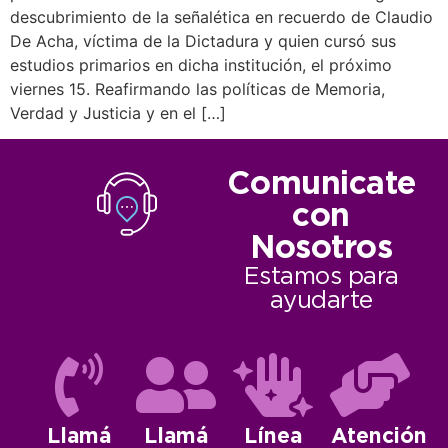
descubrimiento de la señalética en recuerdo de Claudio
De Acha, víctima de la Dictadura y quien cursó sus
estudios primarios en dicha institución, el próximo
viernes 15. Reafirmando las políticas de Memoria,
Verdad y Justicia y en el […]
Comunicate
con
Nosotros
Estamos para
ayudarte
Llamá
Llamá
Línea
Atención