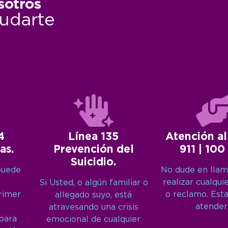
sotros
udarte
4
Línea 135
Atención al
as.
Prevención del
911 | 100
Suicidio.
puede
No dude en llam
realizar cualqui
Si Usted, o algún familiar o
primer
o reclamo. Est
allegado suyo, está
atender
atravesando una crisis
 para
emocional de cualquier