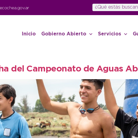
ecochea.gov.ar
Inicio
Gobierno Abierto
Servicios
G
echa del Campeonato de Aguas Ab