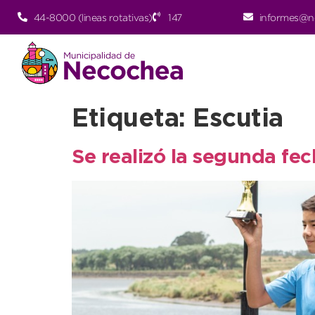
44-8000 (lineas rotativas)
147
informes@n
Etiqueta:
Escutia
Se realizó la segunda f