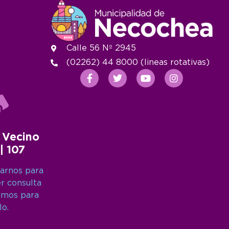
Calle 56 Nº 2945
(02262) 44 8000 (lineas rotativas)
 Vecino
 | 107
arnos para
er consulta
amos para
lo.