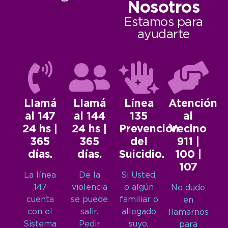
Nosotros
Estamos para
ayudarte
Llamá
Llamá
Línea
Atención
al 147
al 144
135
al
24 hs |
24 hs |
Prevención
Vecino
365
365
del
911 |
días.
días.
Suicidio.
100 |
107
La línea
De la
Si Usted,
147
violencia
o algún
No dude
cuenta
se puede
familiar o
en
con el
salir.
allegado
llamarnos
Sistema
Pedir
suyo,
para