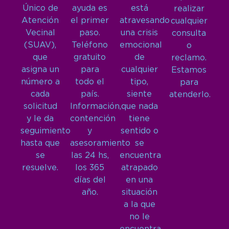
Único de
ayuda es
está
realizar
Atención
el primer
atravesando
cualquier
Vecinal
paso.
una crisis
consulta
(SUAV),
Teléfono
emocional
o
que
gratuito
de
reclamo.
asigna un
para
cualquier
Estamos
número a
todo el
tipo,
para
cada
país.
siente
atenderlo.
solicitud
Información,
que nada
y le da
contención
tiene
seguimiento
y
sentido o
hasta que
asesoramiento
se
se
las 24 hs,
encuentra
resuelve.
los 365
atrapado
días del
en una
año.
situación
a la que
no le