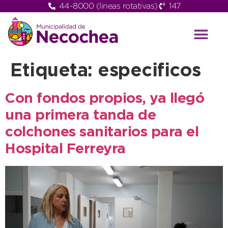
44-8000 (lineas rotativas)
147
Etiqueta:
especificos
Con fondos propios, ya llegó
una primera tanda de
colchones sanitarios para el
Hospital Ferreyra