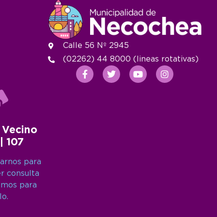
Calle 56 Nº 2945
(02262) 44 8000 (lineas rotativas)
 Vecino
 | 107
arnos para
er consulta
amos para
lo.