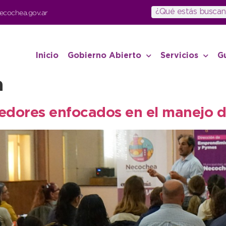
ecochea.gov.ar
Inicio
Gobierno Abierto
Servicios
G
a
dores enfocados en el manejo de