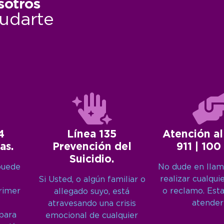
sotros
udarte
4
Línea 135
Atención al
as.
Prevención del
911 | 100
Suicidio.
puede
No dude en llam
realizar cualqui
Si Usted, o algún familiar o
primer
o reclamo. Est
allegado suyo, está
atender
atravesando una crisis
 para
emocional de cualquier