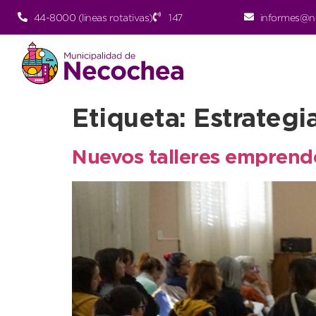
44-8000 (lineas rotativas)
147
informes@n
Etiqueta:
Estrategi
Nuevos talleres emprende