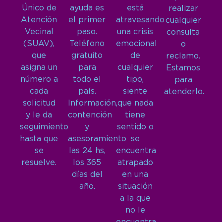
Único de
ayuda es
está
realizar
Atención
el primer
atravesando
cualquier
Vecinal
paso.
una crisis
consulta
(SUAV),
Teléfono
emocional
o
que
gratuito
de
reclamo.
asigna un
para
cualquier
Estamos
número a
todo el
tipo,
para
cada
país.
siente
atenderlo.
solicitud
Información,
que nada
y le da
contención
tiene
seguimiento
y
sentido o
hasta que
asesoramiento
se
se
las 24 hs,
encuentra
resuelve.
los 365
atrapado
días del
en una
año.
situación
a la que
no le