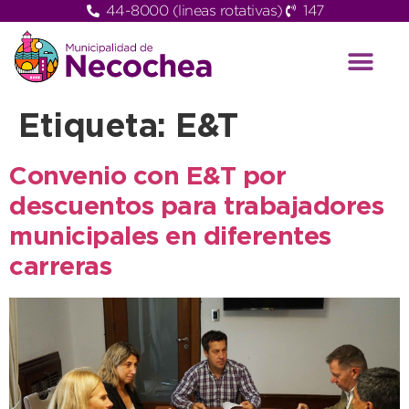
44-8000 (lineas rotativas)
147
Etiqueta:
E&T
Convenio con E&T por
descuentos para trabajadores
municipales en diferentes
carreras