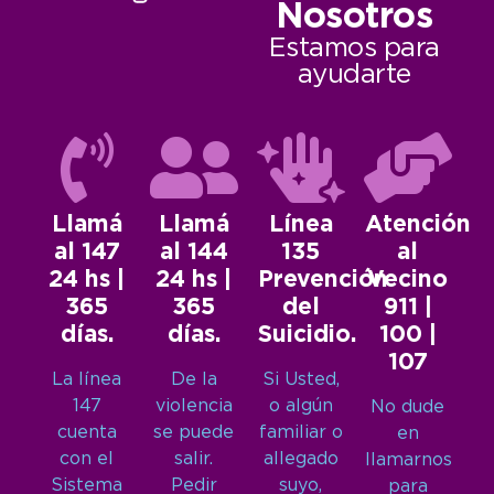
Nosotros
Estamos para
ayudarte
Llamá
Llamá
Línea
Atención
al 147
al 144
135
al
24 hs |
24 hs |
Prevención
Vecino
365
365
del
911 |
días.
días.
Suicidio.
100 |
107
La línea
De la
Si Usted,
147
violencia
o algún
No dude
cuenta
se puede
familiar o
en
con el
salir.
allegado
llamarnos
Sistema
Pedir
suyo,
para