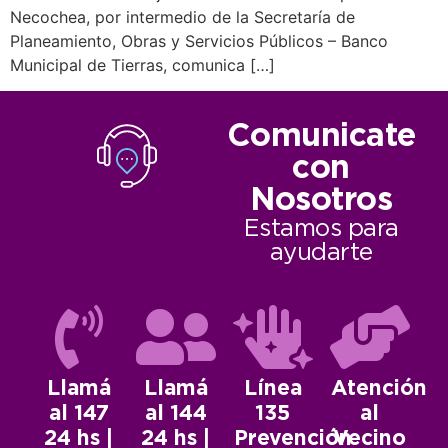
Necochea, por intermedio de la Secretaría de
Planeamiento, Obras y Servicios Públicos – Banco
Municipal de Tierras, comunica […]
Comunicate
con
Nosotros
Estamos para
ayudarte
Llamá
Llamá
Línea
Atención
al 147
al 144
135
al
24 hs |
24 hs |
Prevención
Vecino