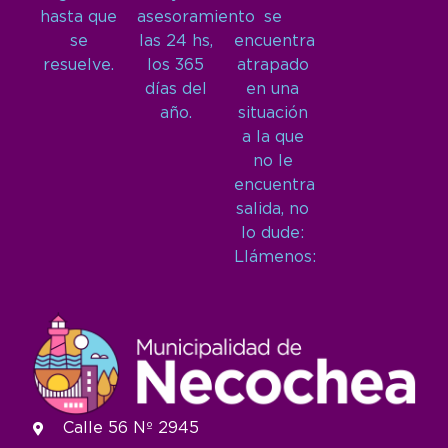
hasta que
asesoramiento
se
se
las 24 hs,
encuentra
resuelve.
los 365
atrapado
días del
en una
año.
situación
a la que
no le
encuentra
salida, no
lo dude:
Llámenos:
Calle 56 Nº 2945