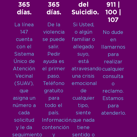
365
365
del
911 |
días.
días.
Suicidio.
100 |
107
La línea
De la
Si Usted,
147
violencia
o algún
No dude
cuenta
se puede
familiar o
en
con el
salir.
allegado
llamarnos
Sistema
Pedir
suyo,
para
Único de
ayuda es
está
realizar
Atención
el primer
atravesando
cualquier
Vecinal
paso.
una crisis
consulta
(SUAV),
Teléfono
emocional
o
que
gratuito
de
reclamo.
asigna un
para
cualquier
Estamos
número a
todo el
tipo,
para
cada
país.
siente
atenderlo.
solicitud
Información,
que nada
y le da
contención
tiene
seguimiento
y
sentido o