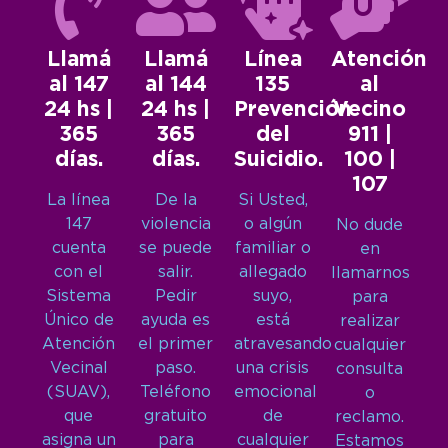
Llamá
Llamá
Línea
Atención
al 147
al 144
135
al
24 hs |
24 hs |
Prevención
Vecino
365
365
del
911 |
días.
días.
Suicidio.
100 |
107
La línea
De la
Si Usted,
147
violencia
o algún
No dude
cuenta
se puede
familiar o
en
con el
salir.
allegado
llamarnos
Sistema
Pedir
suyo,
para
Único de
ayuda es
está
realizar
Atención
el primer
atravesando
cualquier
Vecinal
paso.
una crisis
consulta
(SUAV),
Teléfono
emocional
o
que
gratuito
de
reclamo.
asigna un
para
cualquier
Estamos