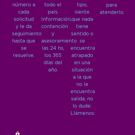
número a
todo el
tipo,
para
cada
país.
siente
atenderlo.
solicitud
Información,
que nada
y le da
contención
tiene
seguimiento
y
sentido o
hasta que
asesoramiento
se
se
las 24 hs,
encuentra
resuelve.
los 365
atrapado
días del
en una
año.
situación
a la que
no le
encuentra
salida, no
lo dude:
Llámenos: