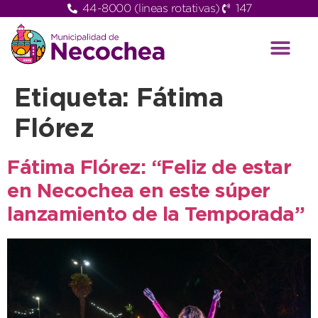
44-8000 (lineas rotativas)
147
Etiqueta:
Fátima
Flórez
Fátima Flórez: “Feliz de estar
en Necochea en este súper
lanzamiento de la Temporada”