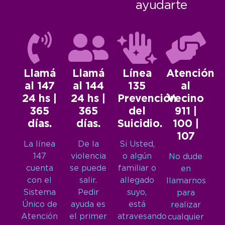
ayudarte
Llamá
Llamá
Línea
Atención
al 147
al 144
135
al
24 hs |
24 hs |
Prevención
Vecino
365
365
del
911 |
días.
días.
Suicidio.
100 |
107
La línea
De la
Si Usted,
147
violencia
o algún
No dude
cuenta
se puede
familiar o
en
con el
salir.
allegado
llamarnos
Sistema
Pedir
suyo,
para
Único de
ayuda es
está
realizar
Atención
el primer
atravesando
cualquier