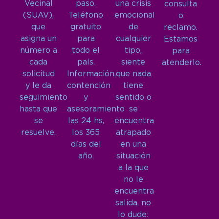
Vecinal
paso.
una crisis
consulta
(SUAV),
Teléfono
emocional
o
que
gratuito
de
reclamo.
asigna un
para
cualquier
Estamos
número a
todo el
tipo,
para
cada
país.
siente
atenderlo.
solicitud
Información,
que nada
y le da
contención
tiene
seguimiento
y
sentido o
hasta que
asesoramiento
se
se
las 24 hs,
encuentra
resuelve.
los 365
atrapado
días del
en una
año.
situación
a la que
no le
encuentra
salida, no
lo dude: