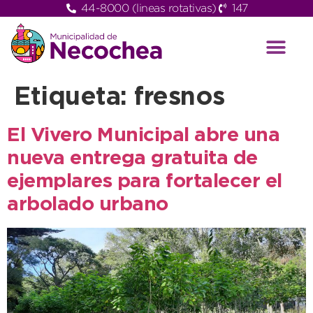
44-8000 (lineas rotativas)
147
Etiqueta:
fresnos
El Vivero Municipal abre una
nueva entrega gratuita de
ejemplares para fortalecer el
arbolado urbano