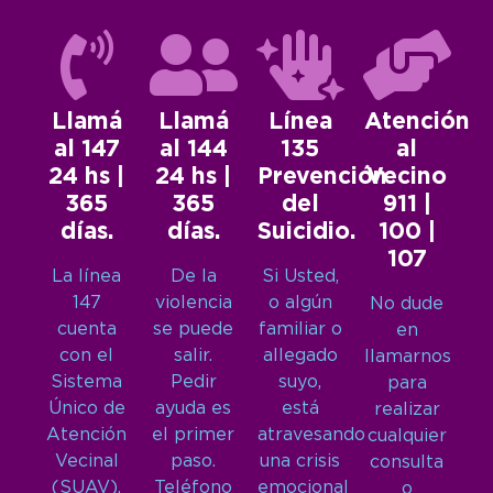
Llamá
Llamá
Línea
Atención
al 147
al 144
135
al
24 hs |
24 hs |
Prevención
Vecino
365
365
del
911 |
días.
días.
Suicidio.
100 |
107
La línea
De la
Si Usted,
147
violencia
o algún
No dude
cuenta
se puede
familiar o
en
con el
salir.
allegado
llamarnos
Sistema
Pedir
suyo,
para
Único de
ayuda es
está
realizar
Atención
el primer
atravesando
cualquier
Vecinal
paso.
una crisis
consulta
(SUAV),
Teléfono
emocional
o