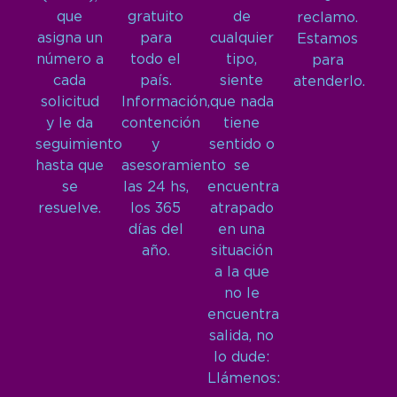
que
gratuito
de
reclamo.
asigna un
para
cualquier
Estamos
número a
todo el
tipo,
para
cada
país.
siente
atenderlo.
solicitud
Información,
que nada
y le da
contención
tiene
seguimiento
y
sentido o
hasta que
asesoramiento
se
se
las 24 hs,
encuentra
resuelve.
los 365
atrapado
días del
en una
año.
situación
a la que
no le
encuentra
salida, no
lo dude:
Llámenos: