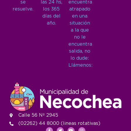
se
las 24 hs,
encuentra
resuelve.
los 365
atrapado
días del
en una
año.
situación
a la que
no le
encuentra
salida, no
lo dude:
Llámenos:
Calle 56 Nº 2945
(02262) 44 8000 (lineas rotativas)