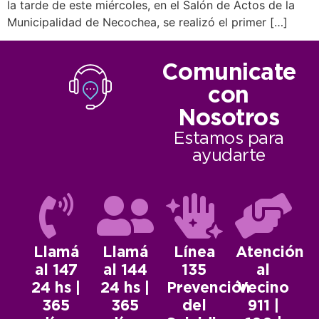
la tarde de este miércoles, en el Salón de Actos de la
Municipalidad de Necochea, se realizó el primer […]
Comunicate
con
Nosotros
Estamos para
ayudarte
Llamá
Llamá
Línea
Atención
al 147
al 144
135
al
24 hs |
24 hs |
Prevención
Vecino
365
365
del
911 |