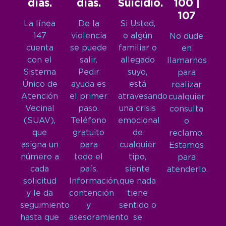
días.
días.
Suicidio.
100 |
107
La línea
De la
Si Usted,
147
violencia
o algún
No dude
cuenta
se puede
familiar o
en
con el
salir.
allegado
llamarnos
Sistema
Pedir
suyo,
para
Único de
ayuda es
está
realizar
Atención
el primer
atravesando
cualquier
Vecinal
paso.
una crisis
consulta
(SUAV),
Teléfono
emocional
o
que
gratuito
de
reclamo.
asigna un
para
cualquier
Estamos
número a
todo el
tipo,
para
cada
país.
siente
atenderlo.
solicitud
Información,
que nada
y le da
contención
tiene
seguimiento
y
sentido o
hasta que
asesoramiento
se