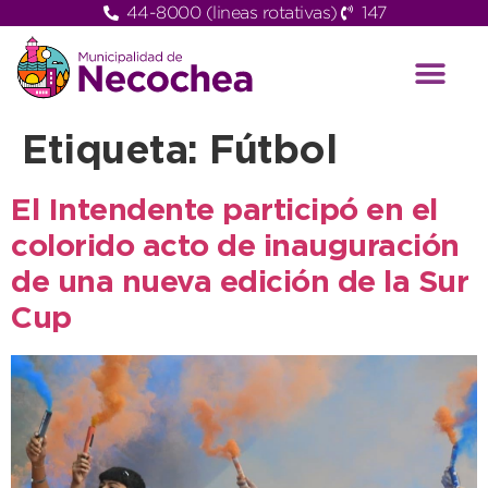
44-8000 (lineas rotativas)
147
Etiqueta:
Fútbol
El Intendente participó en el
colorido acto de inauguración
de una nueva edición de la Sur
Cup