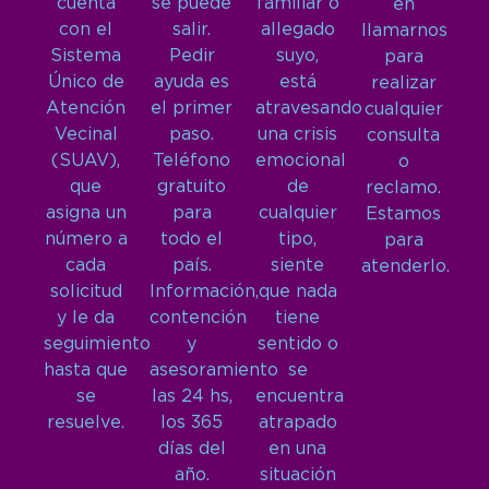
cuenta
se puede
familiar o
en
con el
salir.
allegado
llamarnos
Sistema
Pedir
suyo,
para
Único de
ayuda es
está
realizar
Atención
el primer
atravesando
cualquier
Vecinal
paso.
una crisis
consulta
(SUAV),
Teléfono
emocional
o
que
gratuito
de
reclamo.
asigna un
para
cualquier
Estamos
número a
todo el
tipo,
para
cada
país.
siente
atenderlo.
solicitud
Información,
que nada
y le da
contención
tiene
seguimiento
y
sentido o
hasta que
asesoramiento
se
se
las 24 hs,
encuentra
resuelve.
los 365
atrapado
días del
en una
año.
situación