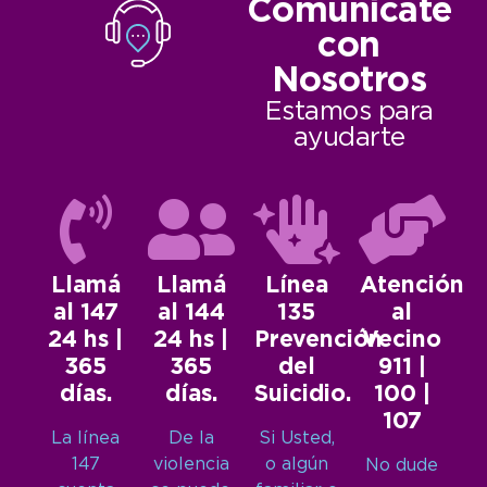
Comunicate
con
Nosotros
Estamos para
ayudarte
Llamá
Llamá
Línea
Atención
al 147
al 144
135
al
24 hs |
24 hs |
Prevención
Vecino
365
365
del
911 |
días.
días.
Suicidio.
100 |
107
La línea
De la
Si Usted,
147
violencia
o algún
No dude