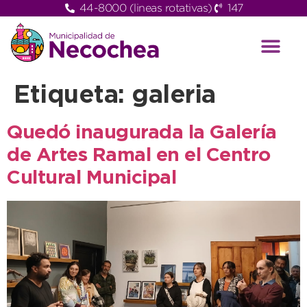
44-8000 (lineas rotativas)
147
Etiqueta:
galeria
Quedó inaugurada la Galería
de Artes Ramal en el Centro
Cultural Municipal