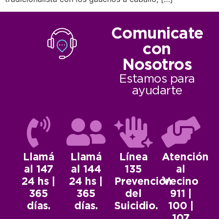
Comunicate
con
Nosotros
Estamos para
ayudarte
Llamá
Llamá
Línea
Atención
al 147
al 144
135
al
24 hs |
24 hs |
Prevención
Vecino
365
365
del
911 |
días.
días.
Suicidio.
100 |
107