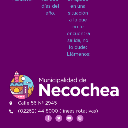
días del
en una
año.
situación
a la que
no le
encuentra
salida, no
lo dude:
Llámenos:
Calle 56 Nº 2945
(02262) 44 8000 (lineas rotativas)