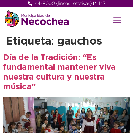
44-8000 (lineas rotativas)
147
Etiqueta:
gauchos
Día de la Tradición: “Es
fundamental mantener viva
nuestra cultura y nuestra
música”