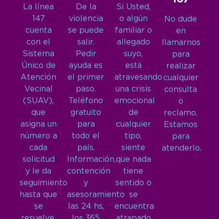
La línea
De la
Si Usted,
147
violencia
o algún
No dude
cuenta
se puede
familiar o
en
con el
salir.
allegado
llamarnos
Sistema
Pedir
suyo,
para
Único de
ayuda es
está
realizar
Atención
el primer
atravesando
cualquier
Vecinal
paso.
una crisis
consulta
(SUAV),
Teléfono
emocional
o
que
gratuito
de
reclamo.
asigna un
para
cualquier
Estamos
número a
todo el
tipo,
para
cada
país.
siente
atenderlo.
solicitud
Información,
que nada
y le da
contención
tiene
seguimiento
y
sentido o
hasta que
asesoramiento
se
se
las 24 hs,
encuentra
resuelve.
los 365
atrapado