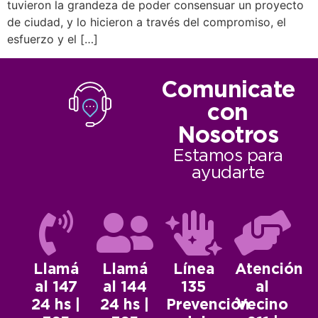
tuvieron la grandeza de poder consensuar un proyecto
de ciudad, y lo hicieron a través del compromiso, el
esfuerzo y el […]
Comunicate
con
Nosotros
Estamos para
ayudarte
Llamá
Llamá
Línea
Atención
al 147
al 144
135
al
24 hs |
24 hs |
Prevención
Vecino