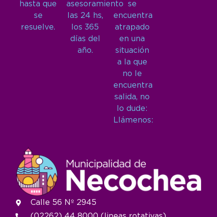
hasta que
asesoramiento
se
se
las 24 hs,
encuentra
resuelve.
los 365
atrapado
días del
en una
año.
situación
a la que
no le
encuentra
salida, no
lo dude:
Llámenos:
Calle 56 Nº 2945
(02262) 44 8000 (lineas rotativas)