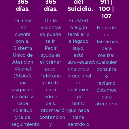
365
365
del
911 |
días.
días.
Suicidio.
100 |
107
La línea
De la
Si Usted,
147
violencia
o algún
No dude
cuenta
se puede
familiar o
en
con el
salir.
allegado
llamarnos
Sistema
Pedir
suyo,
para
Único de
ayuda es
está
realizar
Atención
el primer
atravesando
cualquier
Vecinal
paso.
una crisis
consulta
(SUAV),
Teléfono
emocional
o
que
gratuito
de
reclamo.
asigna un
para
cualquier
Estamos
número a
todo el
tipo,
para
cada
país.
siente
atenderlo.
solicitud
Información,
que nada
y le da
contención
tiene
seguimiento
y
sentido o