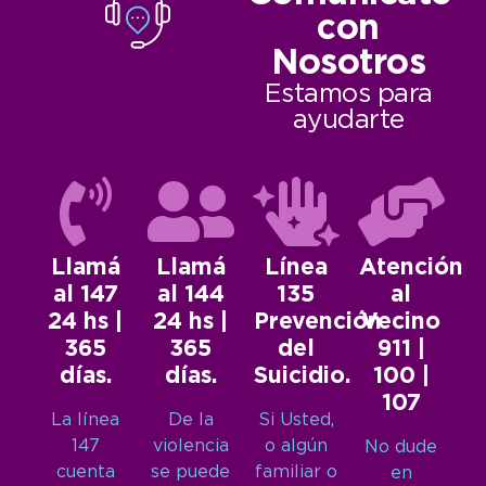
con
Nosotros
Estamos para
ayudarte
Llamá
Llamá
Línea
Atención
al 147
al 144
135
al
24 hs |
24 hs |
Prevención
Vecino
365
365
del
911 |
días.
días.
Suicidio.
100 |
107
La línea
De la
Si Usted,
147
violencia
o algún
No dude
cuenta
se puede
familiar o
en