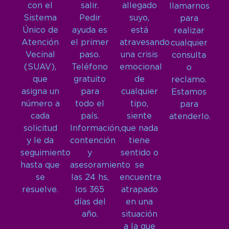
con el
salir.
allegado
llamarnos
Sistema
Pedir
suyo,
para
Único de
ayuda es
está
realizar
Atención
el primer
atravesando
cualquier
Vecinal
paso.
una crisis
consulta
(SUAV),
Teléfono
emocional
o
que
gratuito
de
reclamo.
asigna un
para
cualquier
Estamos
número a
todo el
tipo,
para
cada
país.
siente
atenderlo.
solicitud
Información,
que nada
y le da
contención
tiene
seguimiento
y
sentido o
hasta que
asesoramiento
se
se
las 24 hs,
encuentra
resuelve.
los 365
atrapado
días del
en una
año.
situación
a la que