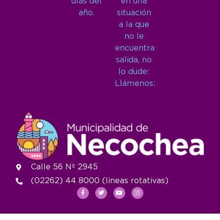
días del
en una
año.
situación
a la que
no le
encuentra
salida, no
lo dude:
Llámenos:
Calle 56 Nº 2945
(02262) 44 8000 (lineas rotativas)