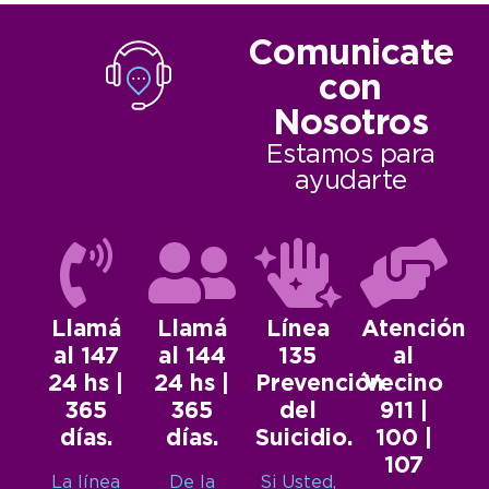
Comunicate
con
Nosotros
Estamos para
ayudarte
Llamá
Llamá
Línea
Atención
al 147
al 144
135
al
24 hs |
24 hs |
Prevención
Vecino
365
365
del
911 |
días.
días.
Suicidio.
100 |
107
La línea
De la
Si Usted,