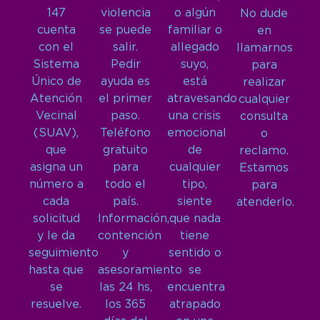
147
violencia
o algún
No dude
cuenta
se puede
familiar o
en
con el
salir.
allegado
llamarnos
Sistema
Pedir
suyo,
para
Único de
ayuda es
está
realizar
Atención
el primer
atravesando
cualquier
Vecinal
paso.
una crisis
consulta
(SUAV),
Teléfono
emocional
o
que
gratuito
de
reclamo.
asigna un
para
cualquier
Estamos
número a
todo el
tipo,
para
cada
país.
siente
atenderlo.
solicitud
Información,
que nada
y le da
contención
tiene
seguimiento
y
sentido o
hasta que
asesoramiento
se
se
las 24 hs,
encuentra
resuelve.
los 365
atrapado