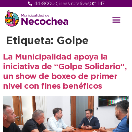
44-8000 (lineas rotativas)
147
Etiqueta:
Golpe
La Municipalidad apoya la
iniciativa de “Golpe Solidario”,
un show de boxeo de primer
nivel con fines benéficos