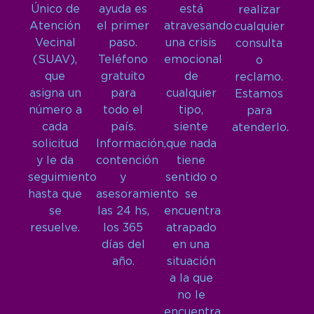
Único de
ayuda es
está
realizar
Atención
el primer
atravesando
cualquier
Vecinal
paso.
una crisis
consulta
(SUAV),
Teléfono
emocional
o
que
gratuito
de
reclamo.
asigna un
para
cualquier
Estamos
número a
todo el
tipo,
para
cada
país.
siente
atenderlo.
solicitud
Información,
que nada
y le da
contención
tiene
seguimiento
y
sentido o
hasta que
asesoramiento
se
se
las 24 hs,
encuentra
resuelve.
los 365
atrapado
días del
en una
año.
situación
a la que
no le
encuentra