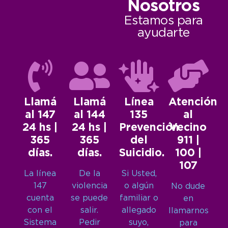
Nosotros
Estamos para
ayudarte
Llamá
Llamá
Línea
Atención
al 147
al 144
135
al
24 hs |
24 hs |
Prevención
Vecino
365
365
del
911 |
días.
días.
Suicidio.
100 |
107
La línea
De la
Si Usted,
147
violencia
o algún
No dude
cuenta
se puede
familiar o
en
con el
salir.
allegado
llamarnos
Sistema
Pedir
suyo,
para