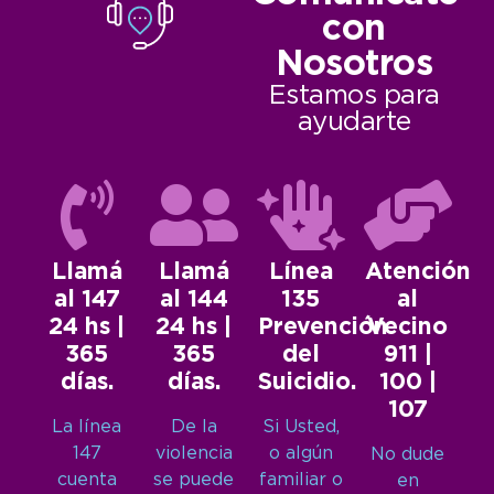
con
Nosotros
Estamos para
ayudarte
Llamá
Llamá
Línea
Atención
al 147
al 144
135
al
24 hs |
24 hs |
Prevención
Vecino
365
365
del
911 |
días.
días.
Suicidio.
100 |
107
La línea
De la
Si Usted,
147
violencia
o algún
No dude
cuenta
se puede
familiar o
en