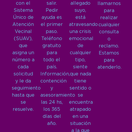
con el
salir.
allegado
llamarnos
Sistema
Pedir
suyo,
para
Único de
ayuda es
está
realizar
Atención
el primer
atravesando
cualquier
Vecinal
paso.
una crisis
consulta
(SUAV),
Teléfono
emocional
o
que
gratuito
de
reclamo.
asigna un
para
cualquier
Estamos
número a
todo el
tipo,
para
cada
país.
siente
atenderlo.
solicitud
Información,
que nada
y le da
contención
tiene
seguimiento
y
sentido o
hasta que
asesoramiento
se
se
las 24 hs,
encuentra
resuelve.
los 365
atrapado
días del
en una
año.
situación
a la que