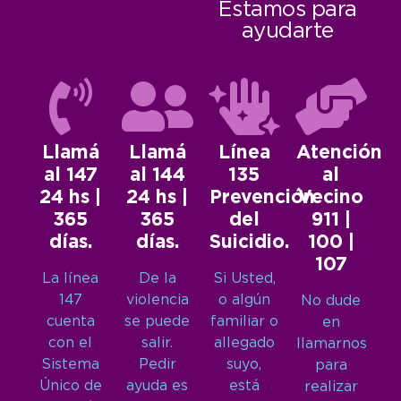
Estamos para
ayudarte
Llamá
Llamá
Línea
Atención
al 147
al 144
135
al
24 hs |
24 hs |
Prevención
Vecino
365
365
del
911 |
días.
días.
Suicidio.
100 |
107
La línea
De la
Si Usted,
147
violencia
o algún
No dude
cuenta
se puede
familiar o
en
con el
salir.
allegado
llamarnos
Sistema
Pedir
suyo,
para
Único de
ayuda es
está
realizar