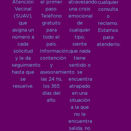
Atención
el primer
atravesando
cualquier
Vecinal
paso.
una crisis
consulta
(SUAV),
Teléfono
emocional
o
que
gratuito
de
reclamo.
asigna un
para
cualquier
Estamos
número a
todo el
tipo,
para
cada
país.
siente
atenderlo.
solicitud
Información,
que nada
y le da
contención
tiene
seguimiento
y
sentido o
hasta que
asesoramiento
se
se
las 24 hs,
encuentra
resuelve.
los 365
atrapado
días del
en una
año.
situación
a la que
no le
encuentra
salida, no