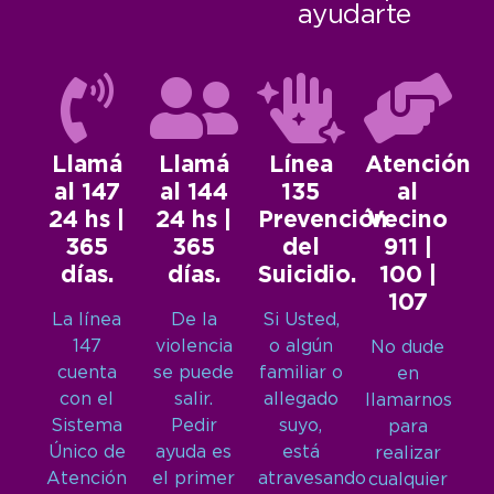
ayudarte
Llamá
Llamá
Línea
Atención
al 147
al 144
135
al
24 hs |
24 hs |
Prevención
Vecino
365
365
del
911 |
días.
días.
Suicidio.
100 |
107
La línea
De la
Si Usted,
147
violencia
o algún
No dude
cuenta
se puede
familiar o
en
con el
salir.
allegado
llamarnos
Sistema
Pedir
suyo,
para
Único de
ayuda es
está
realizar
Atención
el primer
atravesando
cualquier