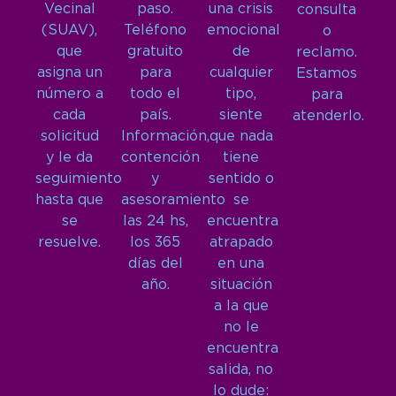
Vecinal
paso.
una crisis
consulta
(SUAV),
Teléfono
emocional
o
que
gratuito
de
reclamo.
asigna un
para
cualquier
Estamos
número a
todo el
tipo,
para
cada
país.
siente
atenderlo.
solicitud
Información,
que nada
y le da
contención
tiene
seguimiento
y
sentido o
hasta que
asesoramiento
se
se
las 24 hs,
encuentra
resuelve.
los 365
atrapado
días del
en una
año.
situación
a la que
no le
encuentra
salida, no
lo dude: