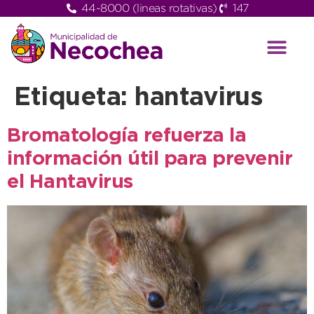
44-8000 (lineas rotativas)
147
Etiqueta:
hantavirus
Bromatología refuerza la
información útil para prevenir
el Hantavirus