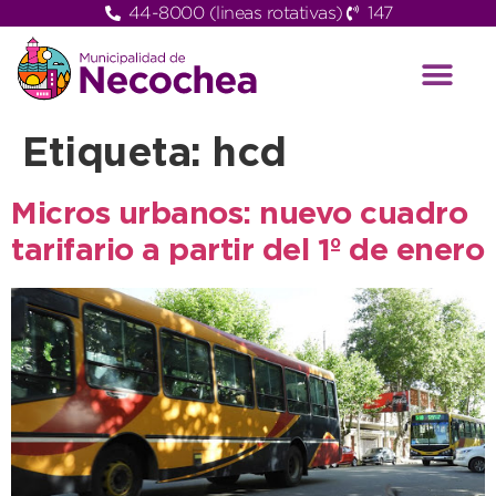
44-8000 (lineas rotativas)
147
Etiqueta:
hcd
Micros urbanos: nuevo cuadro
tarifario a partir del 1º de enero