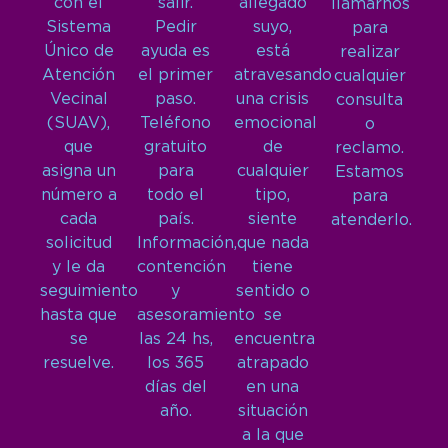
con el
salir.
allegado
llamarnos
Sistema
Pedir
suyo,
para
Único de
ayuda es
está
realizar
Atención
el primer
atravesando
cualquier
Vecinal
paso.
una crisis
consulta
(SUAV),
Teléfono
emocional
o
que
gratuito
de
reclamo.
asigna un
para
cualquier
Estamos
número a
todo el
tipo,
para
cada
país.
siente
atenderlo.
solicitud
Información,
que nada
y le da
contención
tiene
seguimiento
y
sentido o
hasta que
asesoramiento
se
se
las 24 hs,
encuentra
resuelve.
los 365
atrapado
días del
en una
año.
situación
a la que