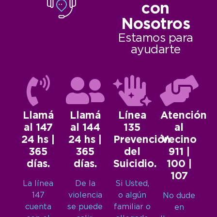
con
Nosotros
Estamos para
ayudarte
Llamá
Llamá
Línea
Atención
al 147
al 144
135
al
24 hs |
24 hs |
Prevención
Vecino
365
365
del
911 |
días.
días.
Suicidio.
100 |
107
La línea
De la
Si Usted,
147
violencia
o algún
No dude
cuenta
se puede
familiar o
en