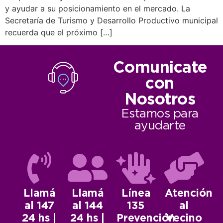
y ayudar a su posicionamiento en el mercado. La
Secretaría de Turismo y Desarrollo Productivo municipal
recuerda que el próximo […]
Comunicate
con
Nosotros
Estamos para
ayudarte
Llamá
Llamá
Línea
Atención
al 147
al 144
135
al
24 hs |
24 hs |
Prevención
Vecino