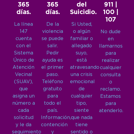
365
365
del
911 |
días.
días.
Suicidio.
100 |
107
La línea
De la
Si Usted,
147
violencia
o algún
No dude
cuenta
se puede
familiar o
en
con el
salir.
allegado
llamarnos
Sistema
Pedir
suyo,
para
Único de
ayuda es
está
realizar
Atención
el primer
atravesando
cualquier
Vecinal
paso.
una crisis
consulta
(SUAV),
Teléfono
emocional
o
que
gratuito
de
reclamo.
asigna un
para
cualquier
Estamos
número a
todo el
tipo,
para
cada
país.
siente
atenderlo.
solicitud
Información,
que nada
y le da
contención
tiene
seguimiento
y
sentido o