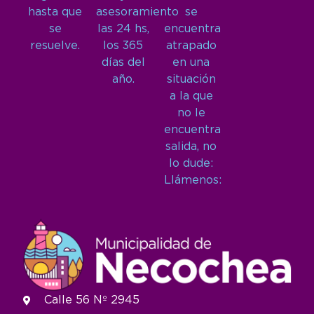
hasta que
asesoramiento
se
se
las 24 hs,
encuentra
resuelve.
los 365
atrapado
días del
en una
año.
situación
a la que
no le
encuentra
salida, no
lo dude:
Llámenos:
Calle 56 Nº 2945