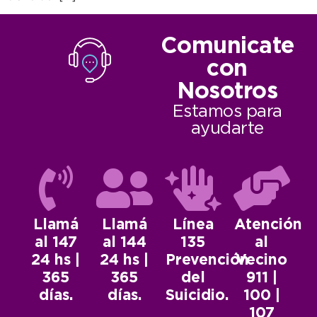
Comunicate
con
Nosotros
Estamos para
ayudarte
Llamá
Llamá
Línea
Atención
al 147
al 144
135
al
24 hs |
24 hs |
Prevención
Vecino
365
365
del
911 |
días.
días.
Suicidio.
100 |
107