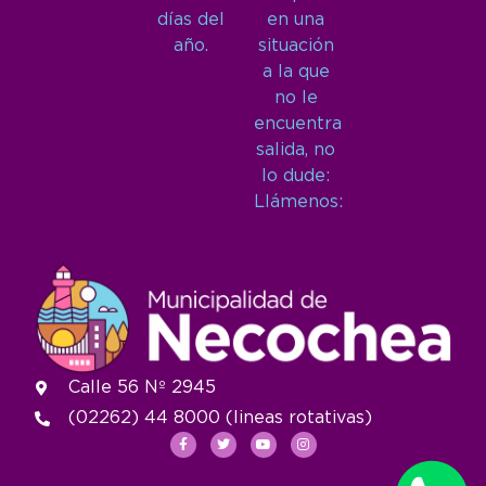
días del
en una
año.
situación
a la que
no le
encuentra
salida, no
lo dude:
Llámenos:
Calle 56 Nº 2945
(02262) 44 8000 (lineas rotativas)