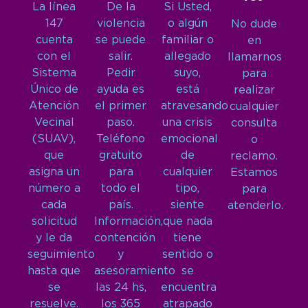
La línea
De la
Si Usted,
147
violencia
o algún
No dude
cuenta
se puede
familiar o
en
con el
salir.
allegado
llamarnos
Sistema
Pedir
suyo,
para
Único de
ayuda es
está
realizar
Atención
el primer
atravesando
cualquier
Vecinal
paso.
una crisis
consulta
(SUAV),
Teléfono
emocional
o
que
gratuito
de
reclamo.
asigna un
para
cualquier
Estamos
número a
todo el
tipo,
para
cada
país.
siente
atenderlo.
solicitud
Información,
que nada
y le da
contención
tiene
seguimiento
y
sentido o
hasta que
asesoramiento
se
se
las 24 hs,
encuentra
resuelve.
los 365
atrapado