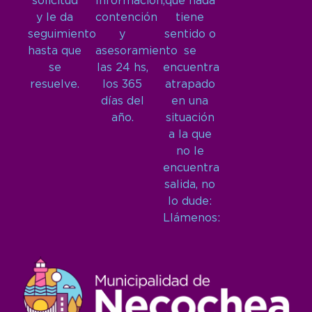
solicitud
Información,
que nada
y le da
contención
tiene
seguimiento
y
sentido o
hasta que
asesoramiento
se
se
las 24 hs,
encuentra
resuelve.
los 365
atrapado
días del
en una
año.
situación
a la que
no le
encuentra
salida, no
lo dude:
Llámenos: