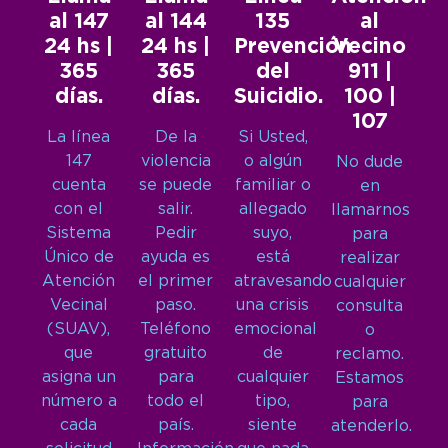
al 147
al 144
135
al
24 hs |
24 hs |
Prevención
Vecino
365
365
del
911 |
días.
días.
Suicidio.
100 |
107
La línea
De la
Si Usted,
147
violencia
o algún
No dude
cuenta
se puede
familiar o
en
con el
salir.
allegado
llamarnos
Sistema
Pedir
suyo,
para
Único de
ayuda es
está
realizar
Atención
el primer
atravesando
cualquier
Vecinal
paso.
una crisis
consulta
(SUAV),
Teléfono
emocional
o
que
gratuito
de
reclamo.
asigna un
para
cualquier
Estamos
número a
todo el
tipo,
para
cada
país.
siente
atenderlo.