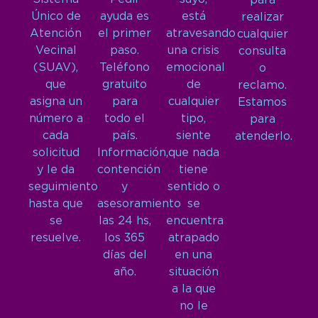
para
Único de
ayuda es
está
realizar
Atención
el primer
atravesando
cualquier
Vecinal
paso.
una crisis
consulta
(SUAV),
Teléfono
emocional
o
que
gratuito
de
reclamo.
asigna un
para
cualquier
Estamos
número a
todo el
tipo,
para
cada
país.
siente
atenderlo.
solicitud
Información,
que nada
y le da
contención
tiene
seguimiento
y
sentido o
hasta que
asesoramiento
se
se
las 24 hs,
encuentra
resuelve.
los 365
atrapado
días del
en una
año.
situación
a la que
no le