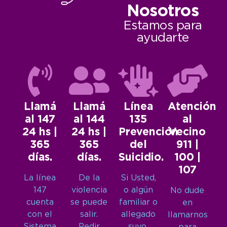
Nosotros
Estamos para
ayudarte
Llamá
Llamá
Línea
Atención
al 147
al 144
135
al
24 hs |
24 hs |
Prevención
Vecino
365
365
del
911 |
días.
días.
Suicidio.
100 |
107
La línea
De la
Si Usted,
147
violencia
o algún
No dude
cuenta
se puede
familiar o
en
con el
salir.
allegado
llamarnos
Sistema
Pedir
suyo,