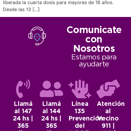
liberada la cuarta dosis para mayores de 18 años.
Desde las 13 […]
Comunicate
con
Nosotros
Estamos para
ayudarte
Llamá
Llamá
Línea
Atención
al 147
al 144
135
al
24 hs |
24 hs |
Prevención
Vecino
365
365
del
911 |