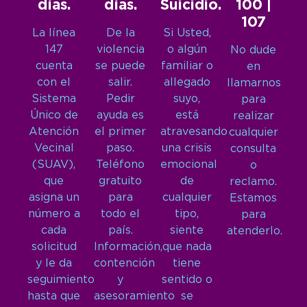
días.
días.
Suicidio.
100 |
107
La línea
De la
Si Usted,
147
violencia
o algún
No dude
cuenta
se puede
familiar o
en
con el
salir.
allegado
llamarnos
Sistema
Pedir
suyo,
para
Único de
ayuda es
está
realizar
Atención
el primer
atravesando
cualquier
Vecinal
paso.
una crisis
consulta
(SUAV),
Teléfono
emocional
o
que
gratuito
de
reclamo.
asigna un
para
cualquier
Estamos
número a
todo el
tipo,
para
cada
país.
siente
atenderlo.
solicitud
Información,
que nada
y le da
contención
tiene
seguimiento
y
sentido o
hasta que
asesoramiento
se