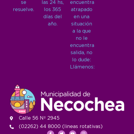
se
las 24 hs,
encuentra
resuelve.
los 365
atrapado
días del
en una
año.
situación
a la que
no le
encuentra
salida, no
lo dude:
Llámenos:
Calle 56 Nº 2945
(02262) 44 8000 (lineas rotativas)