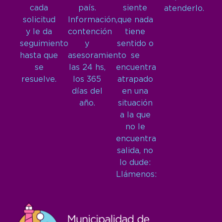
cada
país.
siente
atenderlo.
solicitud
Información,
que nada
y le da
contención
tiene
seguimiento
y
sentido o
hasta que
asesoramiento
se
se
las 24 hs,
encuentra
resuelve.
los 365
atrapado
días del
en una
año.
situación
a la que
no le
encuentra
salida, no
lo dude:
Llámenos: