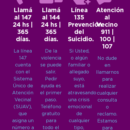
Llamá
Llamá
Línea
Atención
al 147
al 144
135
al
24 hs |
24 hs |
Prevención
Vecino
365
365
del
911 |
días.
días.
Suicidio.
100 |
107
La línea
De la
Si Usted,
147
violencia
o algún
No dude
cuenta
se puede
familiar o
en
con el
salir.
allegado
llamarnos
Sistema
Pedir
suyo,
para
Único de
ayuda es
está
realizar
Atención
el primer
atravesando
cualquier
Vecinal
paso.
una crisis
consulta
(SUAV),
Teléfono
emocional
o
que
gratuito
de
reclamo.
asigna un
para
cualquier
Estamos
número a
todo el
tipo,
para