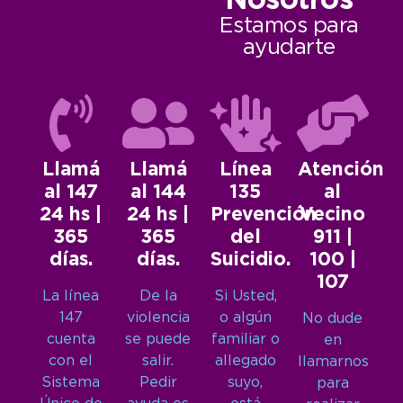
Nosotros
Estamos para
ayudarte
Llamá
Llamá
Línea
Atención
al 147
al 144
135
al
24 hs |
24 hs |
Prevención
Vecino
365
365
del
911 |
días.
días.
Suicidio.
100 |
107
La línea
De la
Si Usted,
147
violencia
o algún
No dude
cuenta
se puede
familiar o
en
con el
salir.
allegado
llamarnos
Sistema
Pedir
suyo,
para