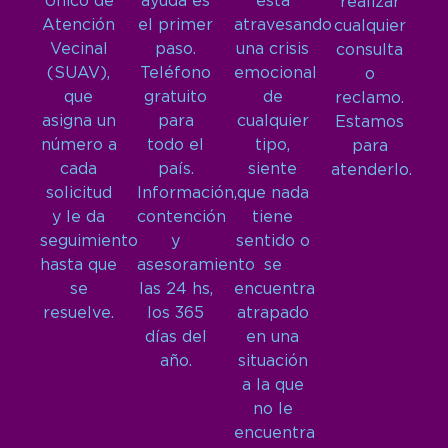
Único de
ayuda es
está
realizar
Atención
el primer
atravesando
cualquier
Vecinal
paso.
una crisis
consulta
(SUAV),
Teléfono
emocional
o
que
gratuito
de
reclamo.
asigna un
para
cualquier
Estamos
número a
todo el
tipo,
para
cada
país.
siente
atenderlo.
solicitud
Información,
que nada
y le da
contención
tiene
seguimiento
y
sentido o
hasta que
asesoramiento
se
se
las 24 hs,
encuentra
resuelve.
los 365
atrapado
días del
en una
año.
situación
a la que
no le
encuentra