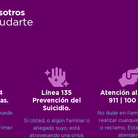
sotros
udarte
4
Línea 135
Atención al
as.
Prevención del
911 | 100
Suicidio.
puede
No dude en llam
realizar cualqui
Si Usted, o algún familiar o
primer
o reclamo. Est
allegado suyo, está
atender
atravesando una crisis