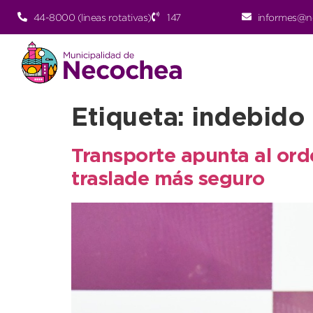
44-8000 (lineas rotativas)
147
informes@n
Etiqueta:
indebido
Transporte apunta al ord
traslade más seguro