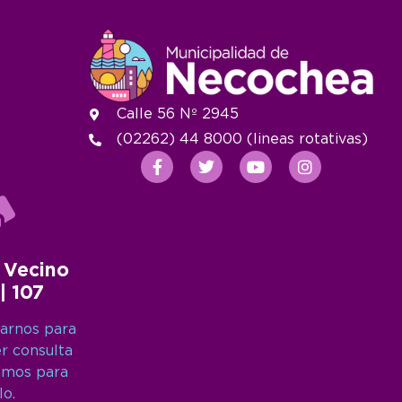
Calle 56 Nº 2945
(02262) 44 8000 (lineas rotativas)
 Vecino
 | 107
arnos para
er consulta
amos para
lo.