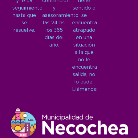
y le da
contención
tiene
seguimiento
y
sentido o
hasta que
asesoramiento
se
se
las 24 hs,
encuentra
resuelve.
los 365
atrapado
días del
en una
año.
situación
a la que
no le
encuentra
salida, no
lo dude:
Llámenos: