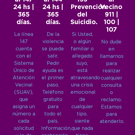
24 hs |
24 hs |
Prevención
Vecino
365
365
del
911 |
días.
días.
Suicidio.
100 |
107
La línea
De la
Si Usted,
147
violencia
o algún
No dude
cuenta
se puede
familiar o
en
con el
salir.
allegado
llamarnos
Sistema
Pedir
suyo,
para
Único de
ayuda es
está
realizar
Atención
el primer
atravesando
cualquier
Vecinal
paso.
una crisis
consulta
(SUAV),
Teléfono
emocional
o
que
gratuito
de
reclamo.
asigna un
para
cualquier
Estamos
número a
todo el
tipo,
para
cada
país.
siente
atenderlo.
solicitud
Información,
que nada