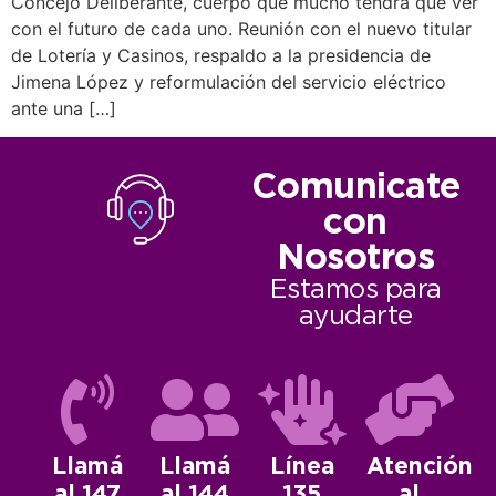
Concejo Deliberante, cuerpo que mucho tendrá que ver
con el futuro de cada uno. Reunión con el nuevo titular
de Lotería y Casinos, respaldo a la presidencia de
Jimena López y reformulación del servicio eléctrico
ante una […]
Comunicate
con
Nosotros
Estamos para
ayudarte
Llamá
Llamá
Línea
Atención
al 147
al 144
135
al