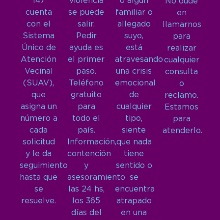
147
violencia
o algún
No dude
cuenta
se puede
familiar o
en
con el
salir.
allegado
llamarnos
Sistema
Pedir
suyo,
para
Único de
ayuda es
está
realizar
Atención
el primer
atravesando
cualquier
Vecinal
paso.
una crisis
consulta
(SUAV),
Teléfono
emocional
o
que
gratuito
de
reclamo.
asigna un
para
cualquier
Estamos
número a
todo el
tipo,
para
cada
país.
siente
atenderlo.
solicitud
Información,
que nada
y le da
contención
tiene
seguimiento
y
sentido o
hasta que
asesoramiento
se
se
las 24 hs,
encuentra
resuelve.
los 365
atrapado
días del
en una