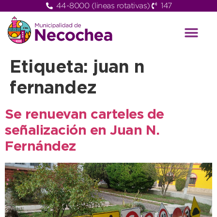
44-8000 (lineas rotativas)
147
Etiqueta:
juan n
fernandez
Se renuevan carteles de
señalización en Juan N.
Fernández