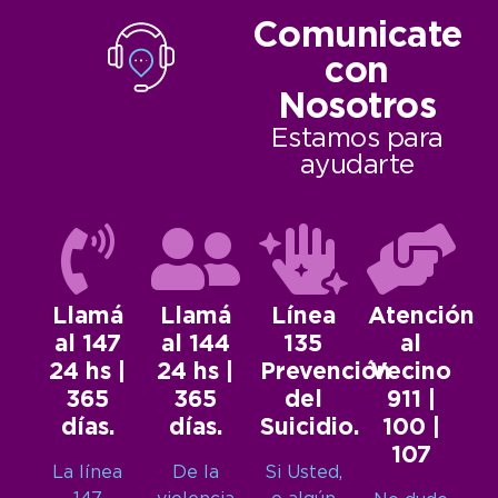
Comunicate
con
Nosotros
Estamos para
ayudarte
Llamá
Llamá
Línea
Atención
al 147
al 144
135
al
24 hs |
24 hs |
Prevención
Vecino
365
365
del
911 |
días.
días.
Suicidio.
100 |
107
La línea
De la
Si Usted,