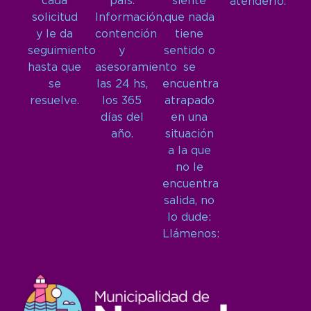
cada
país.
siente
atenderlo.
solicitud
Información,
que nada
y le da
contención
tiene
seguimiento
y
sentido o
hasta que
asesoramiento
se
se
las 24 hs,
encuentra
resuelve.
los 365
atrapado
días del
en una
año.
situación
a la que
no le
encuentra
salida, no
lo dude:
Llámenos: