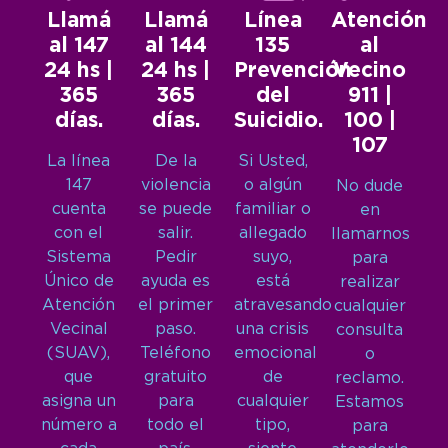
Llamá
Llamá
Línea
Atención
al 147
al 144
135
al
24 hs |
24 hs |
Prevención
Vecino
365
365
del
911 |
días.
días.
Suicidio.
100 |
107
La línea
De la
Si Usted,
147
violencia
o algún
No dude
cuenta
se puede
familiar o
en
con el
salir.
allegado
llamarnos
Sistema
Pedir
suyo,
para
Único de
ayuda es
está
realizar
Atención
el primer
atravesando
cualquier
Vecinal
paso.
una crisis
consulta
(SUAV),
Teléfono
emocional
o
que
gratuito
de
reclamo.
asigna un
para
cualquier
Estamos
número a
todo el
tipo,
para