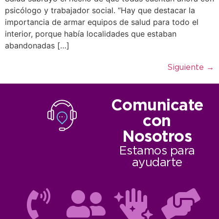
psicólogo y trabajador social. “Hay que destacar la
importancia de armar equipos de salud para todo el
interior, porque había localidades que estaban
abandonadas […]
Siguiente
→
Comunicate
con
Nosotros
Estamos para
ayudarte