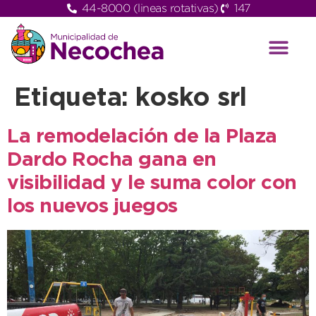
44-8000 (lineas rotativas)
147
Etiqueta:
kosko srl
La remodelación de la Plaza
Dardo Rocha gana en
visibilidad y le suma color con
los nuevos juegos