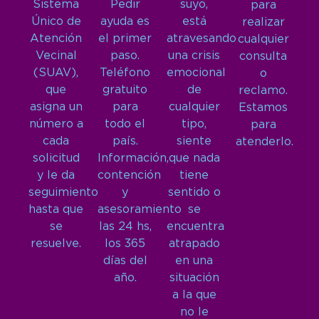
Sistema
Pedir
suyo,
para
Único de
ayuda es
está
realizar
Atención
el primer
atravesando
cualquier
Vecinal
paso.
una crisis
consulta
(SUAV),
Teléfono
emocional
o
que
gratuito
de
reclamo.
asigna un
para
cualquier
Estamos
número a
todo el
tipo,
para
cada
país.
siente
atenderlo.
solicitud
Información,
que nada
y le da
contención
tiene
seguimiento
y
sentido o
hasta que
asesoramiento
se
se
las 24 hs,
encuentra
resuelve.
los 365
atrapado
días del
en una
año.
situación
a la que
no le