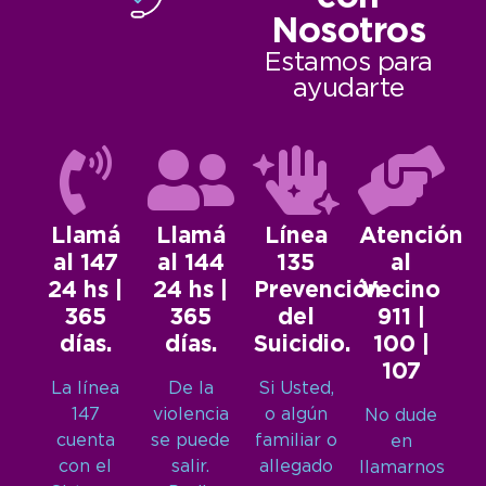
Nosotros
Estamos para
ayudarte
Llamá
Llamá
Línea
Atención
al 147
al 144
135
al
24 hs |
24 hs |
Prevención
Vecino
365
365
del
911 |
días.
días.
Suicidio.
100 |
107
La línea
De la
Si Usted,
147
violencia
o algún
No dude
cuenta
se puede
familiar o
en
con el
salir.
allegado
llamarnos