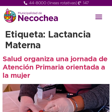
44-8000 (lineas rotativas)
147
Etiqueta:
Lactancia
Materna
Salud organiza una jornada de
Atención Primaria orientada a
la mujer