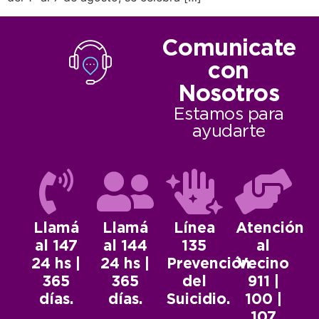
Comunicate
con
Nosotros
Estamos para
ayudarte
Llamá
Llamá
Línea
Atención
al 147
al 144
135
al
24 hs |
24 hs |
Prevención
Vecino
365
365
del
911 |
días.
días.
Suicidio.
100 |
107