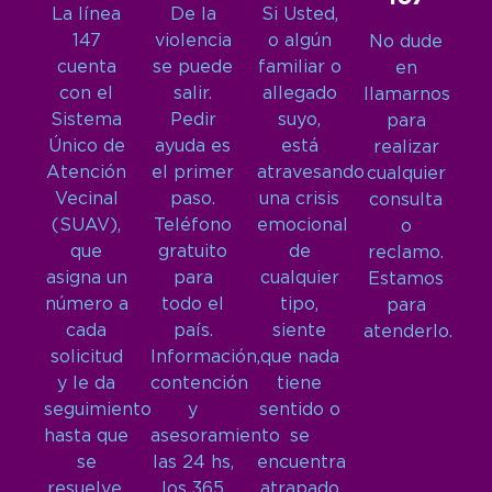
La línea
De la
Si Usted,
147
violencia
o algún
No dude
cuenta
se puede
familiar o
en
con el
salir.
allegado
llamarnos
Sistema
Pedir
suyo,
para
Único de
ayuda es
está
realizar
Atención
el primer
atravesando
cualquier
Vecinal
paso.
una crisis
consulta
(SUAV),
Teléfono
emocional
o
que
gratuito
de
reclamo.
asigna un
para
cualquier
Estamos
número a
todo el
tipo,
para
cada
país.
siente
atenderlo.
solicitud
Información,
que nada
y le da
contención
tiene
seguimiento
y
sentido o
hasta que
asesoramiento
se
se
las 24 hs,
encuentra
resuelve.
los 365
atrapado