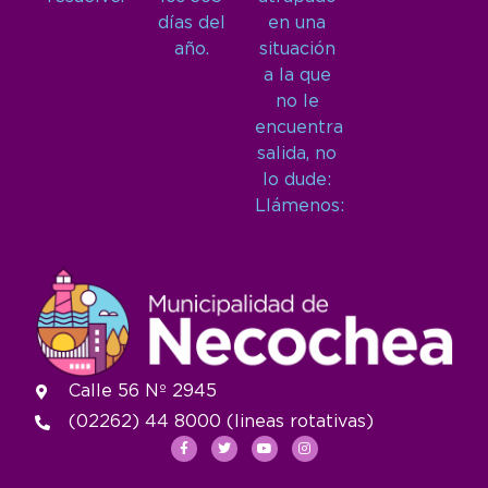
días del
en una
año.
situación
a la que
no le
encuentra
salida, no
lo dude:
Llámenos:
Calle 56 Nº 2945
(02262) 44 8000 (lineas rotativas)