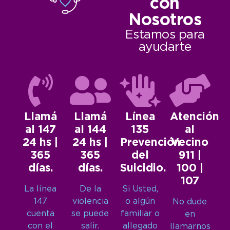
con
Nosotros
Estamos para
ayudarte
Llamá
Llamá
Línea
Atención
al 147
al 144
135
al
24 hs |
24 hs |
Prevención
Vecino
365
365
del
911 |
días.
días.
Suicidio.
100 |
107
La línea
De la
Si Usted,
147
violencia
o algún
No dude
cuenta
se puede
familiar o
en
con el
salir.
allegado
llamarnos