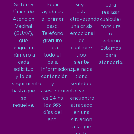
Sistema
Pedir
suyo,
para
Único de
ayuda es
está
realizar
Atención
el primer
atravesando
cualquier
Vecinal
paso.
una crisis
consulta
(SUAV),
Teléfono
emocional
o
que
gratuito
de
reclamo.
asigna un
para
cualquier
Estamos
número a
todo el
tipo,
para
cada
país.
siente
atenderlo.
solicitud
Información,
que nada
y le da
contención
tiene
seguimiento
y
sentido o
hasta que
asesoramiento
se
se
las 24 hs,
encuentra
resuelve.
los 365
atrapado
días del
en una
año.
situación
a la que