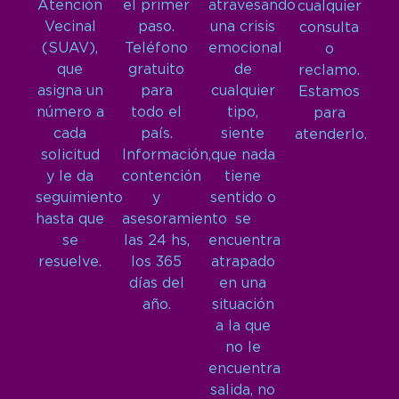
Atención
el primer
atravesando
cualquier
Vecinal
paso.
una crisis
consulta
(SUAV),
Teléfono
emocional
o
que
gratuito
de
reclamo.
asigna un
para
cualquier
Estamos
número a
todo el
tipo,
para
cada
país.
siente
atenderlo.
solicitud
Información,
que nada
y le da
contención
tiene
seguimiento
y
sentido o
hasta que
asesoramiento
se
se
las 24 hs,
encuentra
resuelve.
los 365
atrapado
días del
en una
año.
situación
a la que
no le
encuentra
salida, no