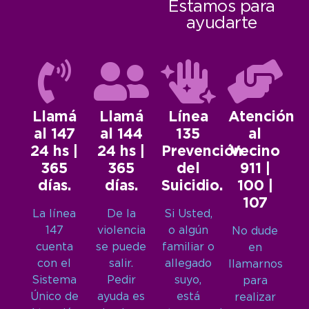
Estamos para
ayudarte
Llamá
Llamá
Línea
Atención
al 147
al 144
135
al
24 hs |
24 hs |
Prevención
Vecino
365
365
del
911 |
días.
días.
Suicidio.
100 |
107
La línea
De la
Si Usted,
147
violencia
o algún
No dude
cuenta
se puede
familiar o
en
con el
salir.
allegado
llamarnos
Sistema
Pedir
suyo,
para
Único de
ayuda es
está
realizar