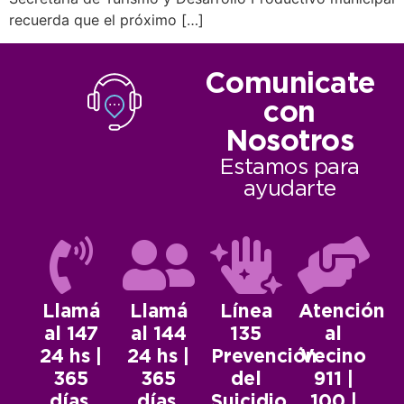
recuerda que el próximo […]
Comunicate
con
Nosotros
Estamos para
ayudarte
Llamá
Llamá
Línea
Atención
al 147
al 144
135
al
24 hs |
24 hs |
Prevención
Vecino
365
365
del
911 |
días.
días.
Suicidio.
100 |