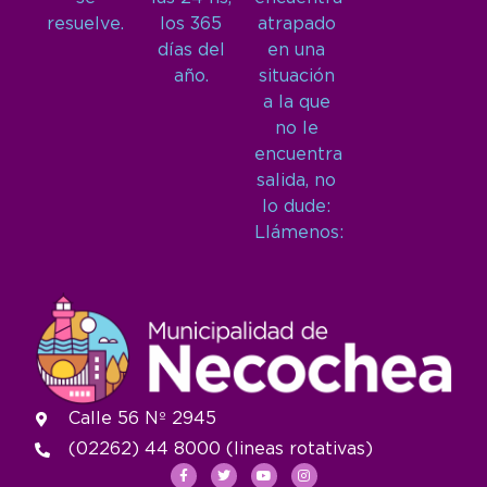
resuelve.
los 365
atrapado
días del
en una
año.
situación
a la que
no le
encuentra
salida, no
lo dude:
Llámenos:
Calle 56 Nº 2945
(02262) 44 8000 (lineas rotativas)