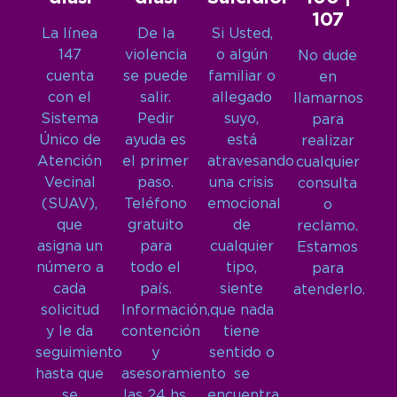
107
La línea
De la
Si Usted,
147
violencia
o algún
No dude
cuenta
se puede
familiar o
en
con el
salir.
allegado
llamarnos
Sistema
Pedir
suyo,
para
Único de
ayuda es
está
realizar
Atención
el primer
atravesando
cualquier
Vecinal
paso.
una crisis
consulta
(SUAV),
Teléfono
emocional
o
que
gratuito
de
reclamo.
asigna un
para
cualquier
Estamos
número a
todo el
tipo,
para
cada
país.
siente
atenderlo.
solicitud
Información,
que nada
y le da
contención
tiene
seguimiento
y
sentido o
hasta que
asesoramiento
se
se
las 24 hs,
encuentra