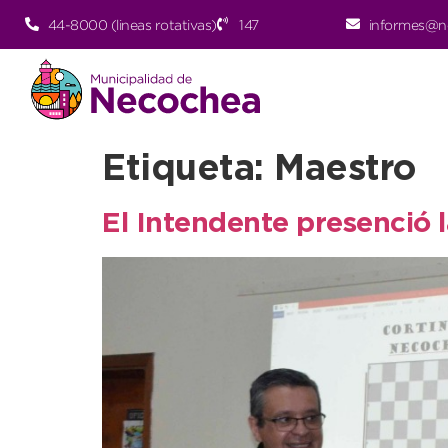
44-8000 (lineas rotativas)
147
informes@n
Etiqueta:
Maestro
El Intendente presenció l