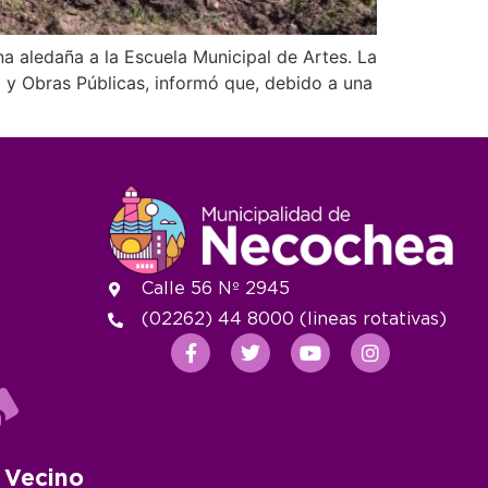
a aledaña a la Escuela Municipal de Artes. La
o y Obras Públicas, informó que, debido a una
Calle 56 Nº 2945
(02262) 44 8000 (lineas rotativas)
 Vecino