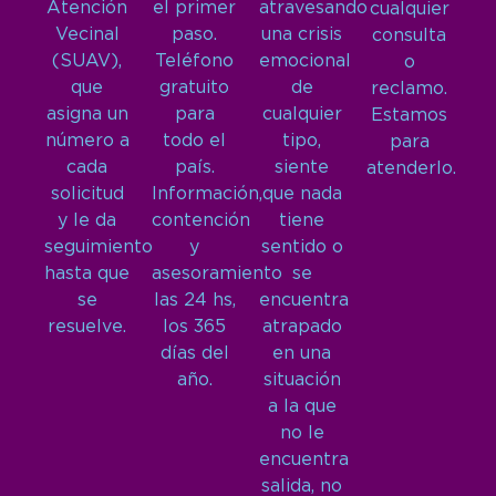
Atención
el primer
atravesando
cualquier
Vecinal
paso.
una crisis
consulta
(SUAV),
Teléfono
emocional
o
que
gratuito
de
reclamo.
asigna un
para
cualquier
Estamos
número a
todo el
tipo,
para
cada
país.
siente
atenderlo.
solicitud
Información,
que nada
y le da
contención
tiene
seguimiento
y
sentido o
hasta que
asesoramiento
se
se
las 24 hs,
encuentra
resuelve.
los 365
atrapado
días del
en una
año.
situación
a la que
no le
encuentra
salida, no