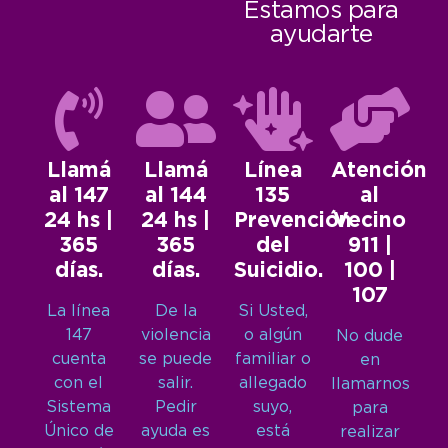
Estamos para
ayudarte
Llamá
Llamá
Línea
Atención
al 147
al 144
135
al
24 hs |
24 hs |
Prevención
Vecino
365
365
del
911 |
días.
días.
Suicidio.
100 |
107
La línea
De la
Si Usted,
147
violencia
o algún
No dude
cuenta
se puede
familiar o
en
con el
salir.
allegado
llamarnos
Sistema
Pedir
suyo,
para
Único de
ayuda es
está
realizar