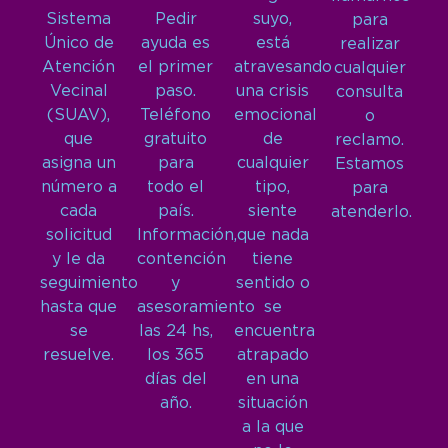
Sistema
Pedir
suyo,
para
Único de
ayuda es
está
realizar
Atención
el primer
atravesando
cualquier
Vecinal
paso.
una crisis
consulta
(SUAV),
Teléfono
emocional
o
que
gratuito
de
reclamo.
asigna un
para
cualquier
Estamos
número a
todo el
tipo,
para
cada
país.
siente
atenderlo.
solicitud
Información,
que nada
y le da
contención
tiene
seguimiento
y
sentido o
hasta que
asesoramiento
se
se
las 24 hs,
encuentra
resuelve.
los 365
atrapado
días del
en una
año.
situación
a la que