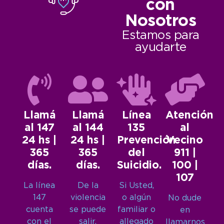
con
Nosotros
Estamos para
ayudarte
Llamá
Llamá
Línea
Atención
al 147
al 144
135
al
24 hs |
24 hs |
Prevención
Vecino
365
365
del
911 |
días.
días.
Suicidio.
100 |
107
La línea
De la
Si Usted,
147
violencia
o algún
No dude
cuenta
se puede
familiar o
en
con el
salir.
allegado
llamarnos