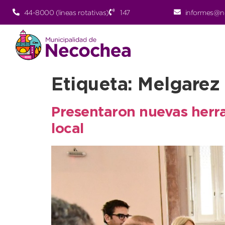
44-8000 (lineas rotativas)
147
informes@n
Etiqueta:
Melgarez
Presentaron nuevas herra
local