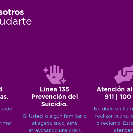
sotros
udarte
4
Línea 135
Atención al
as.
Prevención del
911 | 100
Suicidio.
puede
No dude en llam
realizar cualqui
Si Usted, o algún familiar o
primer
o reclamo. Est
allegado suyo, está
atender
atravesando una crisis