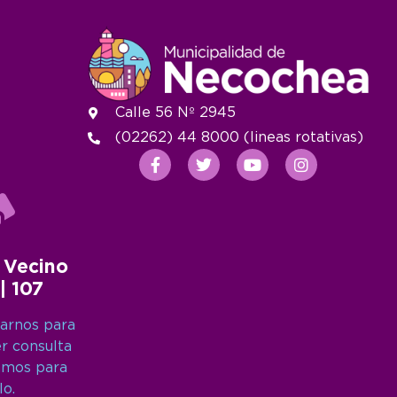
Calle 56 Nº 2945
(02262) 44 8000 (lineas rotativas)
 Vecino
 | 107
arnos para
er consulta
amos para
lo.