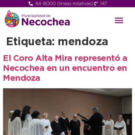
44-8000 (lineas rotativas)
147
Etiqueta:
mendoza
El Coro Alta Mira representó a
Necochea en un encuentro en
Mendoza