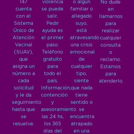
147
violencia
o algún
No dude
cuenta
se puede
familiar o
en
con el
salir.
allegado
llamarnos
Sistema
Pedir
suyo,
para
Único de
ayuda es
está
realizar
Atención
el primer
atravesando
cualquier
Vecinal
paso.
una crisis
consulta
(SUAV),
Teléfono
emocional
o
que
gratuito
de
reclamo.
asigna un
para
cualquier
Estamos
número a
todo el
tipo,
para
cada
país.
siente
atenderlo.
solicitud
Información,
que nada
y le da
contención
tiene
seguimiento
y
sentido o
hasta que
asesoramiento
se
se
las 24 hs,
encuentra
resuelve.
los 365
atrapado
días del
en una