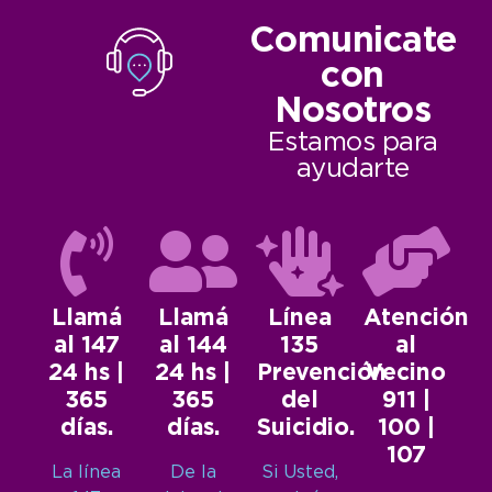
Comunicate
con
Nosotros
Estamos para
ayudarte
Llamá
Llamá
Línea
Atención
al 147
al 144
135
al
24 hs |
24 hs |
Prevención
Vecino
365
365
del
911 |
días.
días.
Suicidio.
100 |
107
La línea
De la
Si Usted,