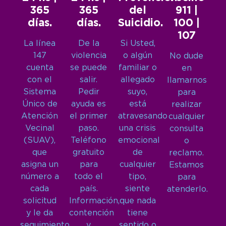
365
365
del
911 |
días.
días.
Suicidio.
100 |
107
La línea
De la
Si Usted,
147
violencia
o algún
No dude
cuenta
se puede
familiar o
en
con el
salir.
allegado
llamarnos
Sistema
Pedir
suyo,
para
Único de
ayuda es
está
realizar
Atención
el primer
atravesando
cualquier
Vecinal
paso.
una crisis
consulta
(SUAV),
Teléfono
emocional
o
que
gratuito
de
reclamo.
asigna un
para
cualquier
Estamos
número a
todo el
tipo,
para
cada
país.
siente
atenderlo.
solicitud
Información,
que nada
y le da
contención
tiene
seguimiento
y
sentido o