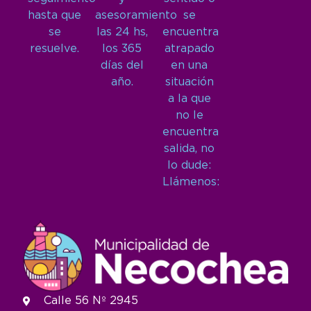
hasta que
asesoramiento
se
se
las 24 hs,
encuentra
resuelve.
los 365
atrapado
días del
en una
año.
situación
a la que
no le
encuentra
salida, no
lo dude:
Llámenos:
Calle 56 Nº 2945