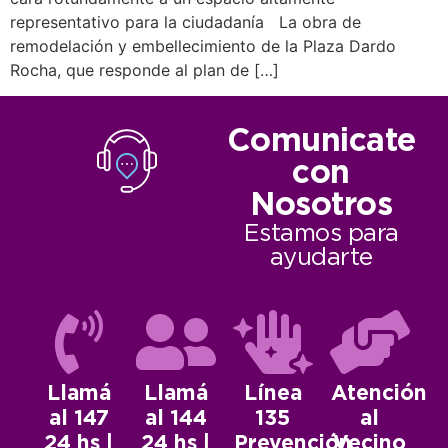
representativo para la ciudadanía La obra de
remodelación y embellecimiento de la Plaza Dardo
Rocha, que responde al plan de […]
Comunicate
con
Nosotros
Estamos para
ayudarte
Llamá
Llamá
Línea
Atención
al 147
al 144
135
al
24 hs |
24 hs |
Prevención
Vecino