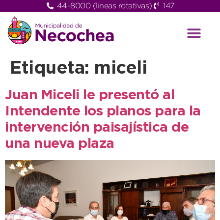
44-8000 (lineas rotativas)
147
Etiqueta:
miceli
Juan Miceli le presentó al
Intendente los planos para la
intervención paisajística de
una nueva plaza