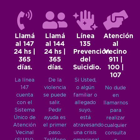
Llamá
Llamá
Línea
Atención
al 147
al 144
135
al
24 hs |
24 hs |
Prevención
Vecino
365
365
del
911 |
días.
días.
Suicidio.
100 |
107
La línea
De la
Si Usted,
147
violencia
o algún
No dude
cuenta
se puede
familiar o
en
con el
salir.
allegado
llamarnos
Sistema
Pedir
suyo,
para
Único de
ayuda es
está
realizar
Atención
el primer
atravesando
cualquier
Vecinal
paso.
una crisis
consulta