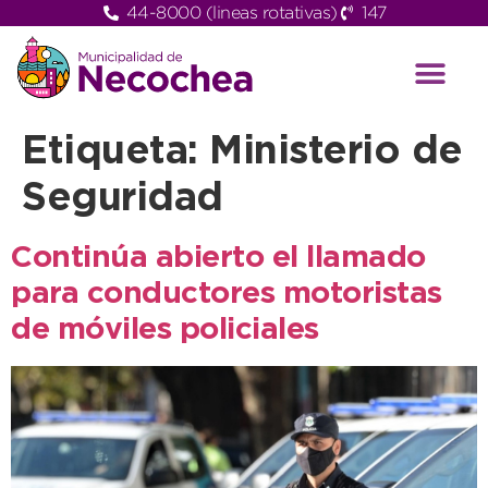
44-8000 (lineas rotativas)
147
Etiqueta:
Ministerio de
Seguridad
Continúa abierto el llamado
para conductores motoristas
de móviles policiales