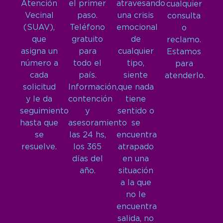
Atención
el primer
atravesando
cualquier
Vecinal
paso.
una crisis
consulta
(SUAV),
Teléfono
emocional
o
que
gratuito
de
reclamo.
asigna un
para
cualquier
Estamos
número a
todo el
tipo,
para
cada
país.
siente
atenderlo.
solicitud
Información,
que nada
y le da
contención
tiene
seguimiento
y
sentido o
hasta que
asesoramiento
se
se
las 24 hs,
encuentra
resuelve.
los 365
atrapado
días del
en una
año.
situación
a la que
no le
encuentra
salida, no