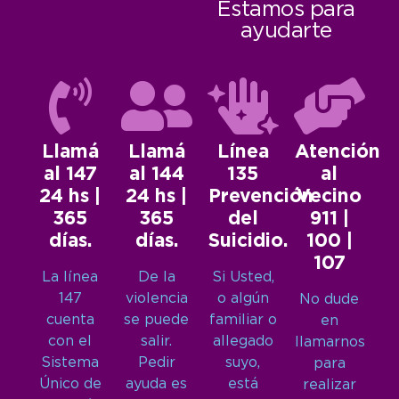
Estamos para
ayudarte
Llamá
Llamá
Línea
Atención
al 147
al 144
135
al
24 hs |
24 hs |
Prevención
Vecino
365
365
del
911 |
días.
días.
Suicidio.
100 |
107
La línea
De la
Si Usted,
147
violencia
o algún
No dude
cuenta
se puede
familiar o
en
con el
salir.
allegado
llamarnos
Sistema
Pedir
suyo,
para
Único de
ayuda es
está
realizar