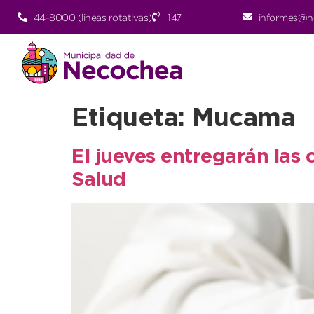
44-8000 (lineas rotativas)
147
informes@n
Etiqueta:
Mucama
El jueves entregarán las 
Salud