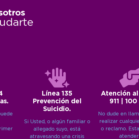
sotros
udarte
4
Línea 135
Atención al
as.
Prevención del
911 | 100
Suicidio.
puede
No dude en llam
realizar cualqui
Si Usted, o algún familiar o
primer
o reclamo. Est
allegado suyo, está
atender
atravesando una crisis