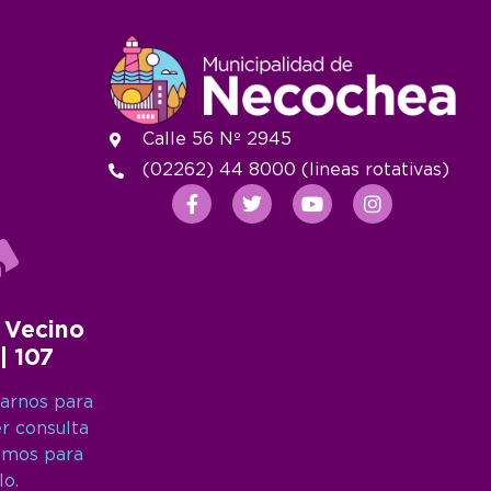
Calle 56 Nº 2945
(02262) 44 8000 (lineas rotativas)
 Vecino
 | 107
arnos para
er consulta
amos para
lo.