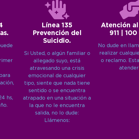
4
Línea 135
Atención al
as.
Prevención del
911 | 100
Suicidio.
puede
No dude en llam
realizar cualqui
Si Usted, o algún familiar o
primer
o reclamo. Est
allegado suyo, está
atender
atravesando una crisis
 para
emocional de cualquier
ación,
tipo, siente que nada tiene
sentido o se encuentra
24 hs,
atrapado en una situación a
año.
la que no le encuentra
salida, no lo dude:
Llámenos: