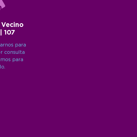
 Vecino
 | 107
arnos para
er consulta
amos para
lo.