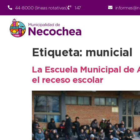
44-8000 (lineas rotativas)
147
informes@n
Etiqueta:
municial
La Escuela Municipal de 
el receso escolar