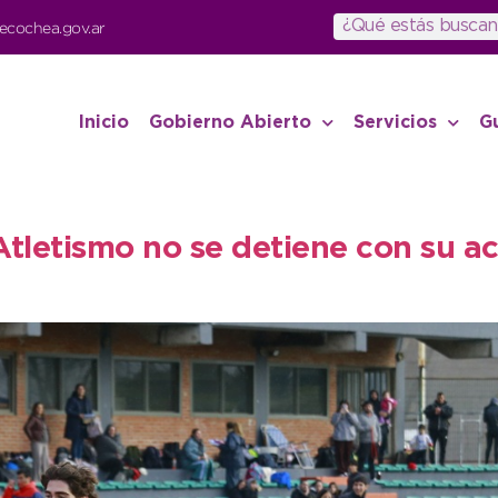
ecochea.gov.ar
Inicio
Gobierno Abierto
Servicios
G
Atletismo no se detiene con su a