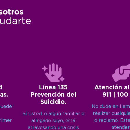
sotros
udarte
4
Línea 135
Atención al
as.
Prevención del
911 | 100
Suicidio.
puede
No dude en llam
realizar cualqui
Si Usted, o algún familiar o
primer
o reclamo. Est
allegado suyo, está
atender
atravesando una crisis