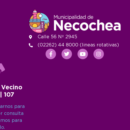
Calle 56 Nº 2945
(02262) 44 8000 (lineas rotativas)
 Vecino
 | 107
arnos para
er consulta
amos para
lo.