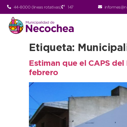
44-8000 (lineas rotativas)
147
informes@n
Etiqueta:
Municipa
Estiman que el CAPS del
febrero