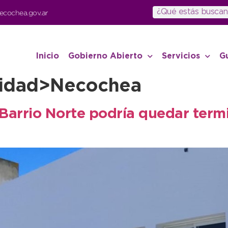
ecochea.gov.ar
Inicio
Gobierno Abierto
Servicios
G
lidad>Necochea
 Barrio Norte podría quedar ter