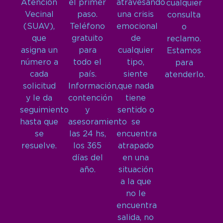
Atención
el primer
atravesando
cualquier
Vecinal
paso.
una crisis
consulta
(SUAV),
Teléfono
emocional
o
que
gratuito
de
reclamo.
asigna un
para
cualquier
Estamos
número a
todo el
tipo,
para
cada
país.
siente
atenderlo.
solicitud
Información,
que nada
y le da
contención
tiene
seguimiento
y
sentido o
hasta que
asesoramiento
se
se
las 24 hs,
encuentra
resuelve.
los 365
atrapado
días del
en una
año.
situación
a la que
no le
encuentra
salida, no