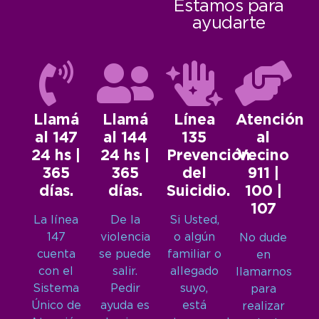
Estamos para
ayudarte
Llamá
Llamá
Línea
Atención
al 147
al 144
135
al
24 hs |
24 hs |
Prevención
Vecino
365
365
del
911 |
días.
días.
Suicidio.
100 |
107
La línea
De la
Si Usted,
147
violencia
o algún
No dude
cuenta
se puede
familiar o
en
con el
salir.
allegado
llamarnos
Sistema
Pedir
suyo,
para
Único de
ayuda es
está
realizar