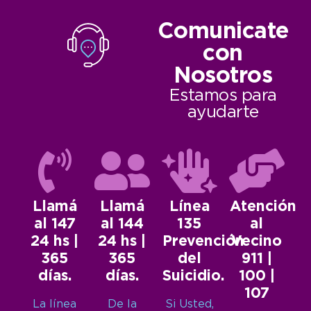
Comunicate
con
Nosotros
Estamos para
ayudarte
Llamá
Llamá
Línea
Atención
al 147
al 144
135
al
24 hs |
24 hs |
Prevención
Vecino
365
365
del
911 |
días.
días.
Suicidio.
100 |
107
La línea
De la
Si Usted,