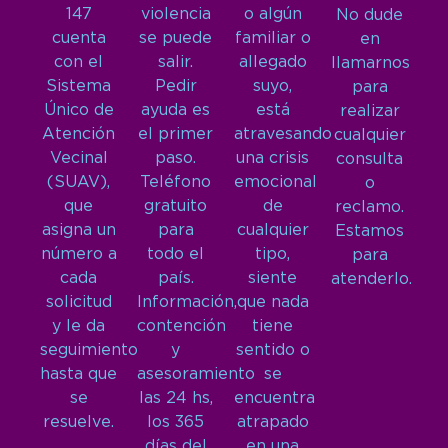
147
violencia
o algún
No dude
cuenta
se puede
familiar o
en
con el
salir.
allegado
llamarnos
Sistema
Pedir
suyo,
para
Único de
ayuda es
está
realizar
Atención
el primer
atravesando
cualquier
Vecinal
paso.
una crisis
consulta
(SUAV),
Teléfono
emocional
o
que
gratuito
de
reclamo.
asigna un
para
cualquier
Estamos
número a
todo el
tipo,
para
cada
país.
siente
atenderlo.
solicitud
Información,
que nada
y le da
contención
tiene
seguimiento
y
sentido o
hasta que
asesoramiento
se
se
las 24 hs,
encuentra
resuelve.
los 365
atrapado
días del
en una