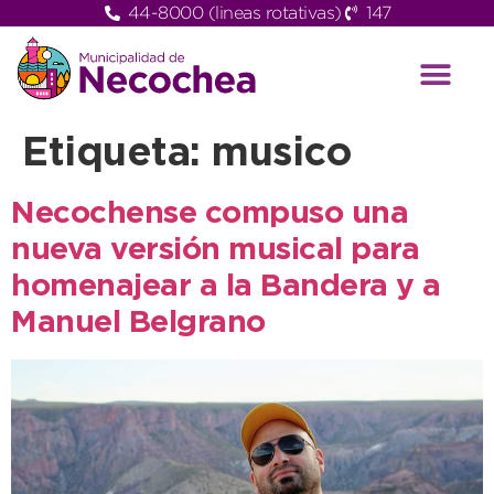
44-8000 (lineas rotativas)
147
Etiqueta:
musico
Necochense compuso una
nueva versión musical para
homenajear a la Bandera y a
Manuel Belgrano